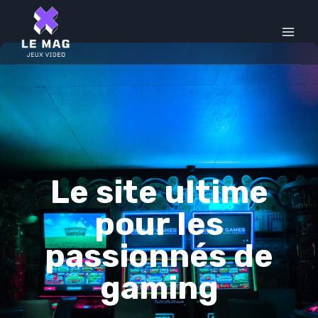
Skip
to
content
Le site ultime
pour les
passionnés de
gaming