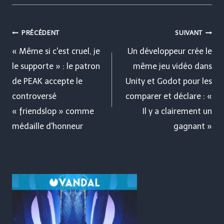
Navigation
PRÉCÉDENT
SUIVANT
de
« Même si c'est cruel, je
Un développeur crée le
le supporte » : le patron
même jeu vidéo dans
l’article
de PEAK accepte le
Unity et Godot pour les
controversé
comparer et déclare : «
« friendslop » comme
Il y a clairement un
médaille d'honneur
gagnant »