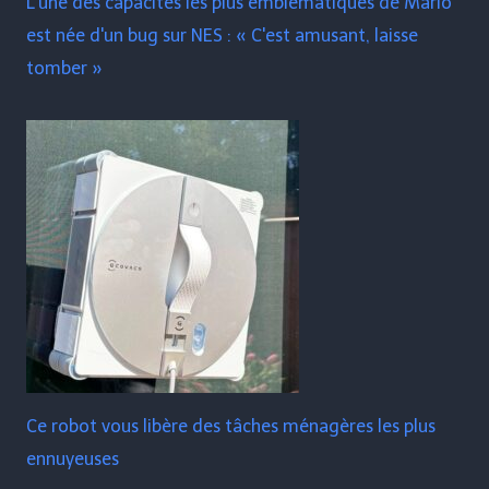
L'une des capacités les plus emblématiques de Mario
est née d'un bug sur NES : « C'est amusant, laisse
tomber »
Ce robot vous libère des tâches ménagères les plus
ennuyeuses