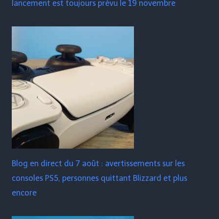
lancement est toujours prévu le 19 novembre
Blog en direct du 7 août : avertissements sur les
consoles PS5, personnes quittant Blizzard et plus
encore