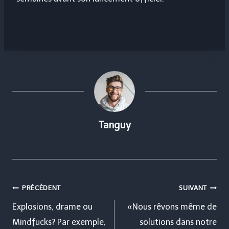
Tanguy
Navigation
PRÉCÉDENT
SUIVANT
de
Explosions, drame ou
«Nous rêvons même de
Mindfucks? Par exemple,
solutions dans notre
l’article