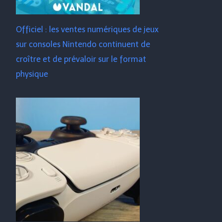
Officiel : les ventes numériques de jeux
sur consoles Nintendo continuent de
croître et de prévaloir sur le format
physique