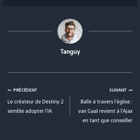
Tanguy
Navigation
PRÉCÉDENT
SUIVANT
de
Le créateur de Destiny 2
Balle à travers l’église :
semble adopter l’IA
van Gaal revient à l’Ajax
l’article
en tant que conseiller