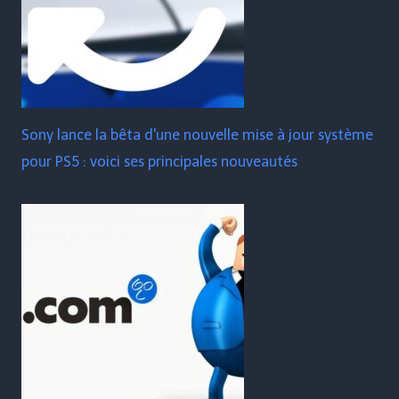
Sony lance la bêta d'une nouvelle mise à jour système
pour PS5 : voici ses principales nouveautés