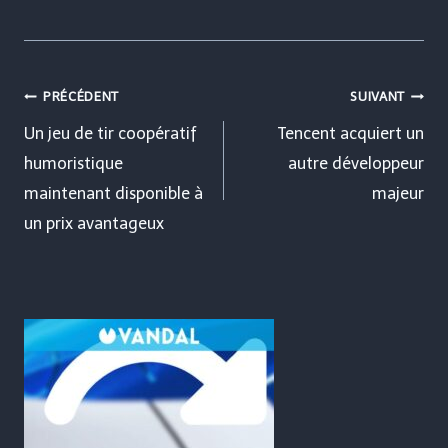
Navigation
PRÉCÉDENT
SUIVANT
de
Un jeu de tir coopératif
Tencent acquiert un
humoristique
autre développeur
l’article
maintenant disponible à
majeur
un prix avantageux