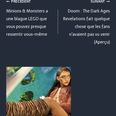
Navigation
PRÉCÉDENT
SUIVANT
de
Minions & Monsters a
Doom : The Dark Ages
une blague LEGO que
Revelations fait quelque
l’article
vous pouvez presque
chose que les fans
ressentir vous-même
n'avaient pas vu venir
(Aperçu)