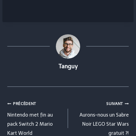
Tanguy
Navigation
PRÉCÉDENT
SUIVANT
de
Nintendo met fin au
Aurons-nous un Sabre
pack Switch 2 Mario
Noir LEGO Star Wars
l’article
Kart World
gratuit ?!