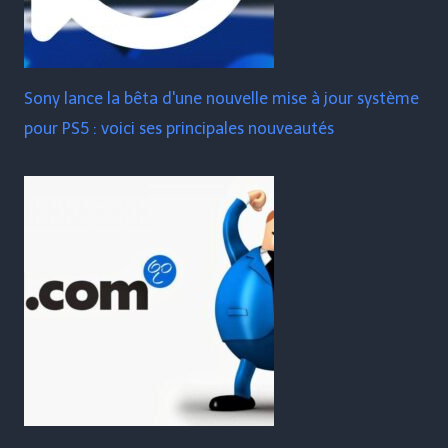
Sony lance la bêta d'une nouvelle mise à jour système
pour PS5 : voici ses principales nouveautés