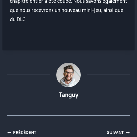
chapitre entier a été coupé. Nous savons également
que nous recevrons un nouveau mini-jeu, ainsi que
du DLC.
Tanguy
Navigation
PRÉCÉDENT
SUIVANT