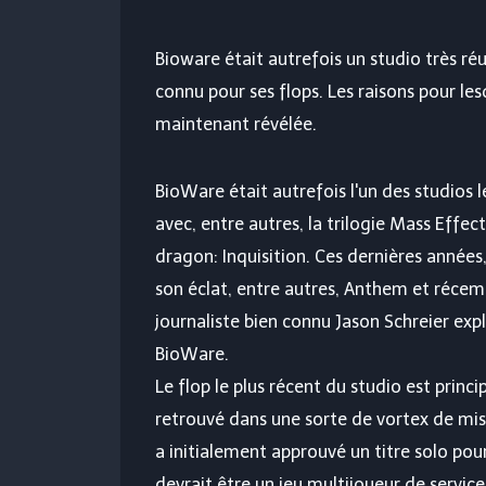
Bioware était autrefois un studio très ré
connu pour ses flops. Les raisons pour le
maintenant révélée.
BioWare était autrefois l'un des studios l
avec, entre autres, la trilogie Mass Effect
dragon: Inquisition. Ces dernières années
son éclat, entre autres, Anthem et récem
journaliste bien connu Jason Schreier exp
BioWare.
Le flop le plus récent du studio est princ
retrouvé dans une sorte de vortex de mis
a initialement approuvé un titre solo po
devrait être un jeu multijoueur de service