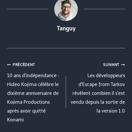
Tanguy
Navigation
PRÉCÉDENT
SUIVANT
de
10 ans d'indépendance :
Les développeurs
Hideo Kojima célèbre le
d'Escape from Tarkov
l’article
dixième anniversaire de
révèlent combien il s'est
Kojima Productions
vendu depuis la sortie de
après avoir quitté
la version 1.0
Konami