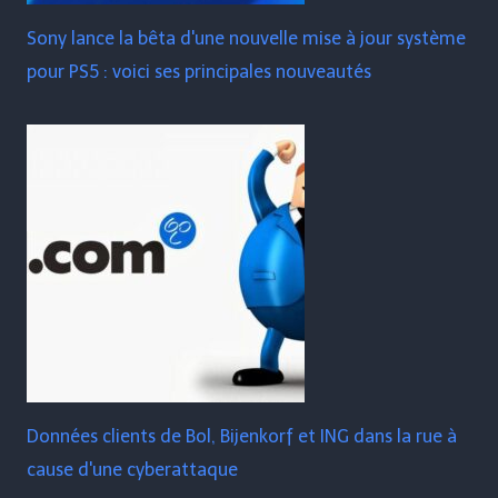
Sony lance la bêta d'une nouvelle mise à jour système
pour PS5 : voici ses principales nouveautés
Données clients de Bol, Bijenkorf et ING dans la rue à
cause d'une cyberattaque