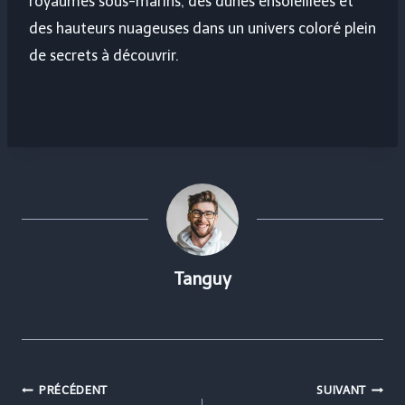
royaumes sous-marins, des dunes ensoleillées et
des hauteurs nuageuses dans un univers coloré plein
de secrets à découvrir.
Tanguy
Navigation
PRÉCÉDENT
SUIVANT