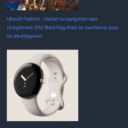
Ubisoft l'admet : réaliser la navigation sans
chargement d'AC Black Flag était un cauchemar pour
les développeurs