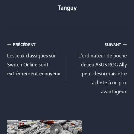
Tanguy
Navigation
PRÉCÉDENT
SUIVANT
de
Les jeux classiques sur
L'ordinateur de poche
Switch Online sont
de jeu ASUS ROG Ally
l’article
extrêmement ennuyeux
peut désormais être
acheté à un prix
avantageux