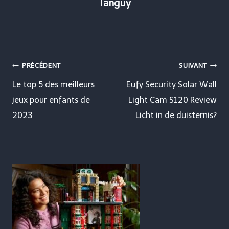
Tanguy
Navigation
PRÉCÉDENT
SUIVANT
de
Le top 5 des meilleurs
Eufy Security Solar Wall
jeux pour enfants de
Light Cam S120 Review
l’article
2023
Licht in de duisternis?