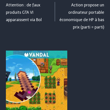
de
Attention : de faux
Action propose un
produits GTA VI
ordinateur portable
l’article
apparaissent via Bol
économique de HP à bas
prix (parti = parti)