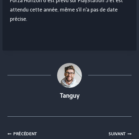
Forza Horizon 6 est prévu sur PlayStation 5 et est
attendu cette année, même s'il n'a pas de date
précise.
Tanguy
Navigation
PRÉCÉDENT
SUIVANT