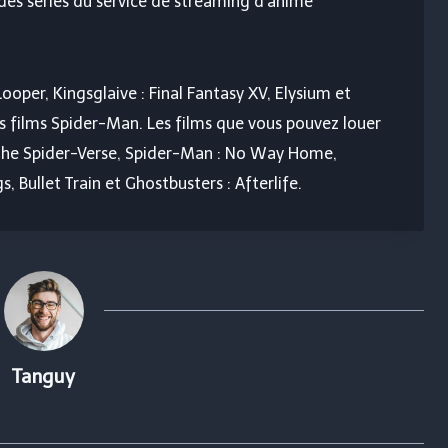
 des séries du service de streaming d’anime
ooper, Kingsglaive : Final Fantasy XV, Elysium et
rs films Spider-Man. Les films que vous pouvez louer
 the Spider-Verse, Spider-Man : No Way Home,
, Bullet Train et Ghostbusters : Afterlife.
Tanguy