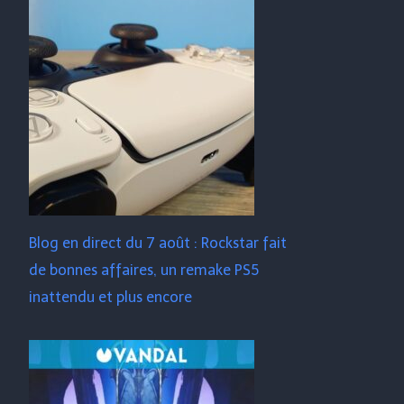
Blog en direct du 7 août : Rockstar fait
de bonnes affaires, un remake PS5
inattendu et plus encore