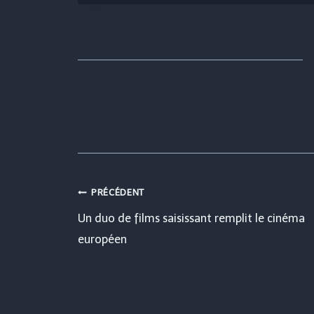
Navigation
PRÉCÉDENT
Un duo de films saisissant remplit le cinéma
de
européen
l’article