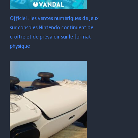
Officiel : les ventes numériques de jeux
sur consoles Nintendo continuent de
croître et de prévaloir sur le format
physique