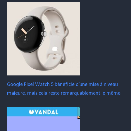
Google Pixel Watch 5 bénéficie d'une mise à niveau
majeure, mais cela reste remarquablement le même