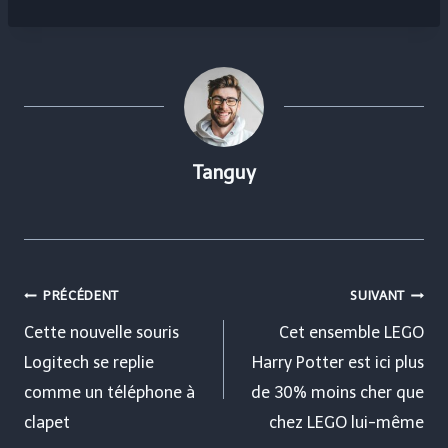
Tanguy
Navigation
PRÉCÉDENT
SUIVANT
de
Cette nouvelle souris
Cet ensemble LEGO
Logitech se replie
Harry Potter est ici plus
l’article
comme un téléphone à
de 30% moins cher que
clapet
chez LEGO lui-même