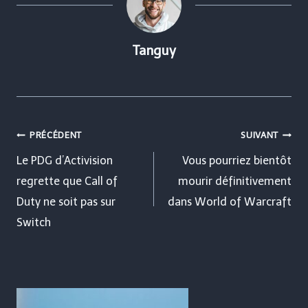
Tanguy
Navigation
PRÉCÉDENT
SUIVANT
de
Le PDG d’Activision
Vous pourriez bientôt
regrette que Call of
mourir définitivement
l’article
Duty ne soit pas sur
dans World of Warcraft
Switch