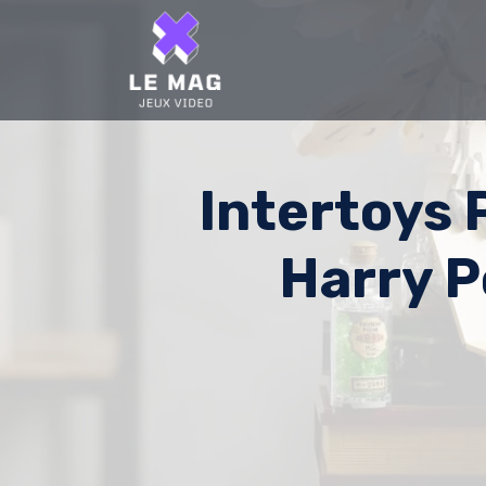
Skip
to
content
Intertoys
Harry 