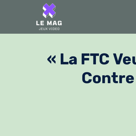
Skip
to
content
« La FTC Ve
Contre