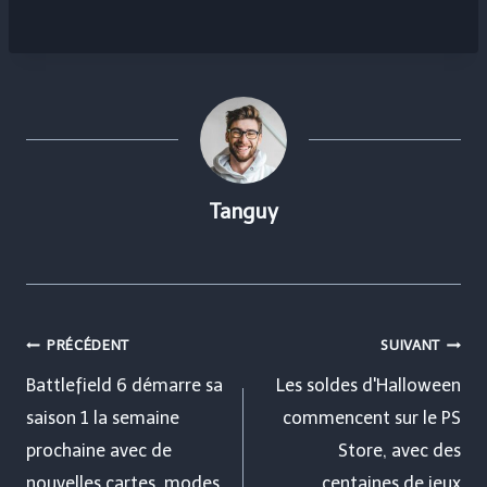
Tanguy
Navigation
PRÉCÉDENT
SUIVANT
de
Battlefield 6 démarre sa
Les soldes d'Halloween
saison 1 la semaine
commencent sur le PS
l’article
prochaine avec de
Store, avec des
nouvelles cartes, modes
centaines de jeux