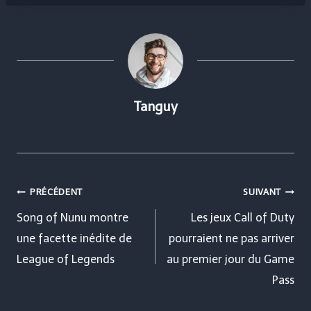
Tanguy
Navigation
PRÉCÉDENT
SUIVANT
de
Song of Nunu montre
Les jeux Call of Duty
une facette inédite de
pourraient ne pas arriver
l’article
League of Legends
au premier jour du Game
Pass