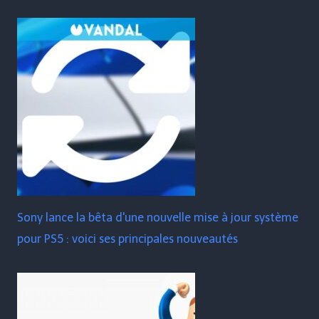
Sony lance la bêta d'une nouvelle mise à jour système
pour PS5 : voici ses principales nouveautés