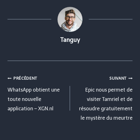
Tanguy
Navigation
PRÉCÉDENT
SUIVANT
de
WhatsApp obtient une
Epic nous permet de
toute nouvelle
visiter Tamriel et de
l’article
application – XGN.nl
résoudre gratuitement
le mystère du meurtre