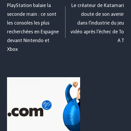
de
PlayStation balaie la
Le créateur de Katamari
seconde main : ce sont
doute de son avenir
l’article
les consoles les plus
dans l'industrie du jeu
recherchées en Espagne
vidéo après l'échec de To
devant Nintendo et
A T
Xbox