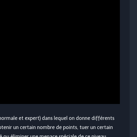
é normale et expert) dans lequel on donne différents
enir un certain nombre de points, tuer un certain
é ou éliminer une menace spéciale de ce niveau