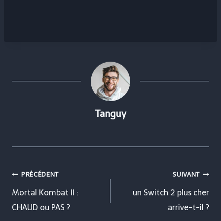
Tanguy
Navigation
PRÉCÉDENT
SUIVANT
de
Mortal Kombat II :
un Switch 2 plus cher
CHAUD ou PAS ?
arrive-t-il ?
l’article