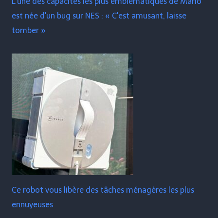
L'une des capacités les plus emblématiques de Mario
est née d'un bug sur NES : « C'est amusant, laisse
tomber »
Ce robot vous libère des tâches ménagères les plus
ennuyeuses