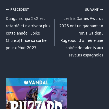
Navigation
PRÉCÉDENT
SUIVANT
de
Danganronpa 2×2 est
Les Iris Games Awards
retardé et n'arrivera plus
2026 ont un gagnant : «
l’article
cette année : Spike
Ninja Gaiden :
Chunsoft fixe sa sortie
Ragebound » mène une
pour début 2027
soirée de talents aux
saveurs espagnoles