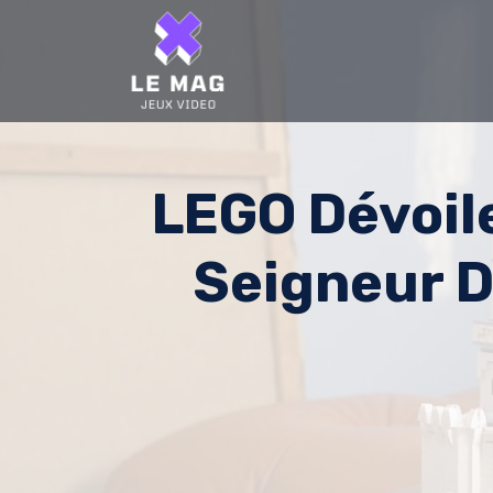
Skip
to
content
LEGO Dévoil
Seigneur D