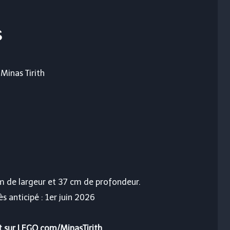
s
Minas Tirith
m de largeur et 37 cm de profondeur.
s anticipé : 1er juin 2026
t sur LEGO.com/MinasTirith