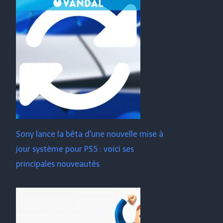
Sony lance la bêta d'une nouvelle mise à
jour système pour PS5 : voici ses
principales nouveautés