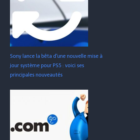
Sony lance la bêta d'une nouvelle mise à
jour système pour PS5 : voici ses
principales nouveautés