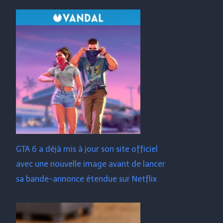
GTA 6 a déjà mis à jour son site officiel
avec une nouvelle image avant de lancer
sa bande-annonce étendue sur Netflix