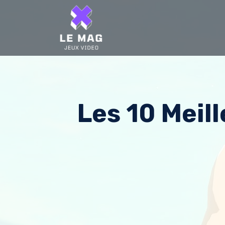
Skip
to
content
Les 10 Meil