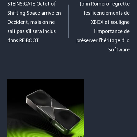
de
STEINS;GATE Octet of
John Romero regrette
Shifting Space arrive en
les licenciements de
l’article
Occident, mais on ne
XBOX et souligne
sait pas s'il sera inclus
l'importance de
dans RE:BOOT
préserver l'héritage d'id
Software