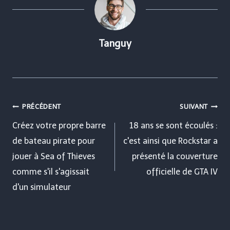
Tanguy
Navigation
PRÉCÉDENT
SUIVANT
de
Créez votre propre barre
18 ans se sont écoulés :
de bateau pirate pour
c'est ainsi que Rockstar a
l’article
jouer à Sea of ​​​​Thieves
présenté la couverture
comme s'il s'agissait
officielle de GTA IV
d'un simulateur