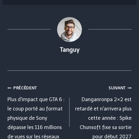
Tanguy
Navigation
PRÉCÉDENT
SUIVANT
de
Plus d'impact que GTA 6 :
Danganronpa 2×2 est
le coup porté au format
retardé et n'arrivera plus
l’article
physique de Sony
cette année : Spike
dépasse les 116 millions
Chunsoft fixe sa sortie
de vues sur les réseaux
pour début 2027