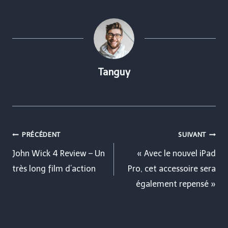
Tanguy
Navigation
PRÉCÉDENT
SUIVANT
de
John Wick 4 Review – Un
« Avec le nouvel iPad
très long film d’action
Pro, cet accessoire sera
l’article
également repensé »