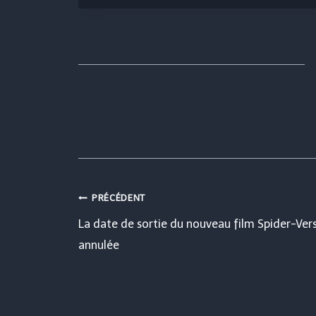
Navigation
PRÉCÉDENT
La date de sortie du nouveau film Spider-Ver
de
annulée
l’article