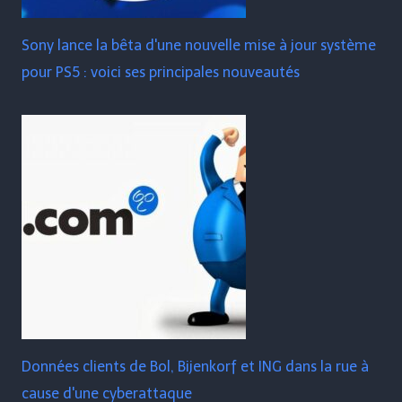
Sony lance la bêta d'une nouvelle mise à jour système
pour PS5 : voici ses principales nouveautés
Données clients de Bol, Bijenkorf et ING dans la rue à
cause d'une cyberattaque