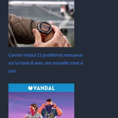
Garmin résout 11 problèmes ennuyeux
sur la Fenix ​​​​8 avec une nouvelle mise à
jour