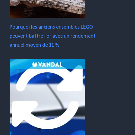
Pourquoi les anciens ensembles LEGO
peuvent battre l'or avec un rendement
annuel moyen de 11 %