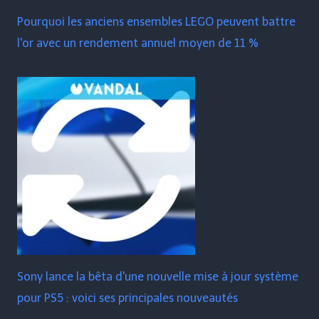
Pourquoi les anciens ensembles LEGO peuvent battre
l'or avec un rendement annuel moyen de 11 %
Sony lance la bêta d'une nouvelle mise à jour système
pour PS5 : voici ses principales nouveautés