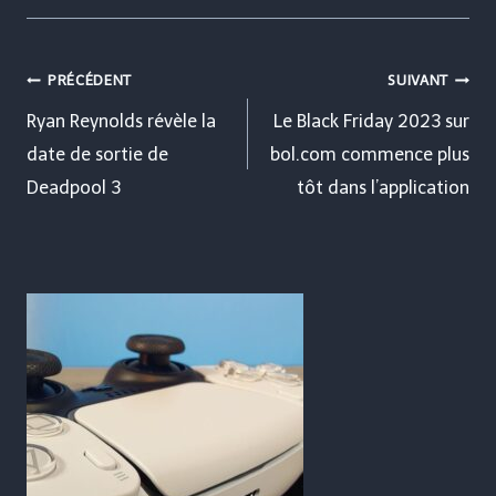
Navigation
PRÉCÉDENT
SUIVANT
de
Ryan Reynolds révèle la
Le Black Friday 2023 sur
date de sortie de
bol.com commence plus
l’article
Deadpool 3
tôt dans l’application