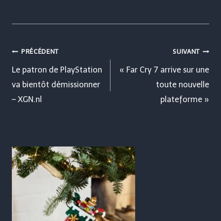
Navigation
PRÉCÉDENT
SUIVANT
de
Le patron de PlayStation
« Far Cry 7 arrive sur une
va bientôt démissionner
toute nouvelle
l’article
– XGN.nl
plateforme »