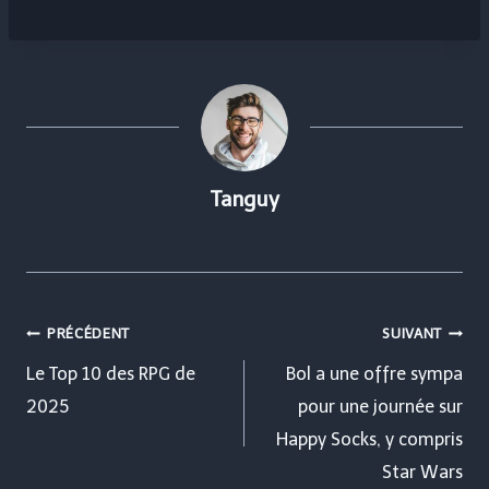
Tanguy
Navigation
PRÉCÉDENT
SUIVANT
de
Le Top 10 des RPG de
Bol a une offre sympa
2025
pour une journée sur
l’article
Happy Socks, y compris
Star Wars