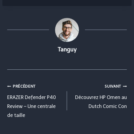
Tanguy
Navigation
PRÉCÉDENT
SUIVANT
de
ERAZER Defender P40
Découvrez HP Omen au
Review – Une centrale
Dutch Comic Con
l’article
de taille