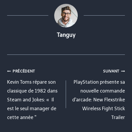
Tanguy
Navigation
PRÉCÉDENT
SUIVANT
de
Kevin Toms répare son
PlayStation présente sa
classique de 1982 dans
nouvelle commande
l’article
Steam and Jokes: « Il
d'arcade: New Flexstrike
est le seul manager de
Wireless Fight Stick
cette année ''
Trailer