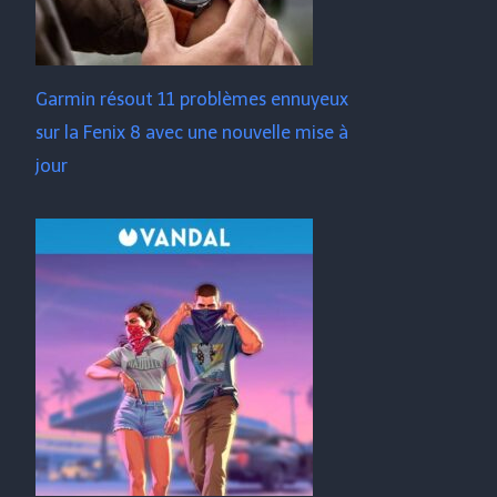
Garmin résout 11 problèmes ennuyeux
sur la Fenix ​​​​8 avec une nouvelle mise à
jour