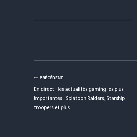
Navigation
PRÉCÉDENT
En direct : les actualités gaming les plus
de
importantes : Splatoon Raiders, Starship
troopers et plus
l’article