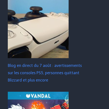
Blog en direct du 7 août : avertissements
sur les consoles PS5, personnes quittant
Blizzard et plus encore