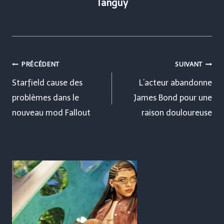
Tanguy
Navigation
PRÉCÉDENT
SUIVANT
de
Starfield cause des
L’acteur abandonne
problèmes dans le
James Bond pour une
l’article
nouveau mod Fallout
raison douloureuse