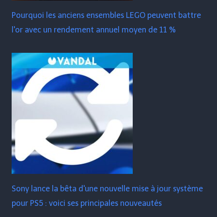
Pourquoi les anciens ensembles LEGO peuvent battre
l'or avec un rendement annuel moyen de 11 %
Sony lance la bêta d'une nouvelle mise à jour système
pour PS5 : voici ses principales nouveautés